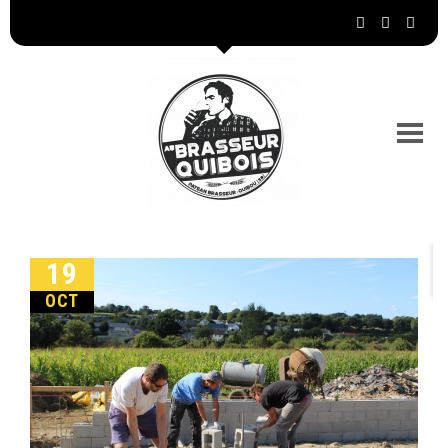
19
OCT